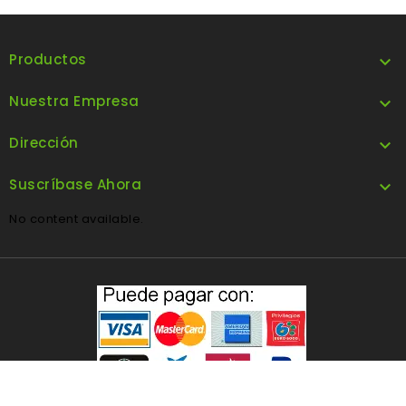
Productos

Nuestra Empresa

Dirección

Suscríbase Ahora

No content available.