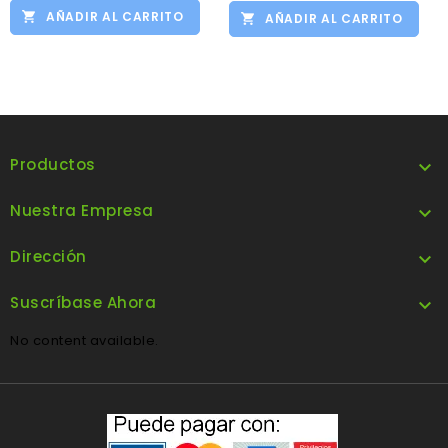
AÑADIR AL CARRITO
AÑADIR AL CARRITO
Productos

Nuestra Empresa

Dirección

Suscríbase Ahora

No content available.