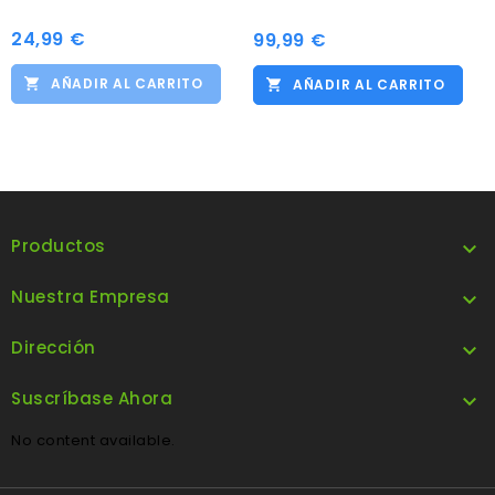
24,99 €
Precio
99,99 €
Precio
AÑADIR AL CARRITO
AÑADIR AL CARRITO
Productos

Nuestra Empresa

Dirección

Suscríbase Ahora

No content available.