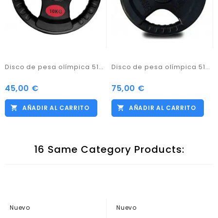
Disco de pesa olímpica 51mm 10.00kg hierro fundido con revestimiento de caucho
Disco de pesa olímpica 51mm 20.00KG hierro fundido con revestimiento de caucho
45,00 €
75,00 €
Precio
Precio
AÑADIR AL CARRITO
AÑADIR AL CARRITO
16 Same Category Products:
Nuevo
Nuevo