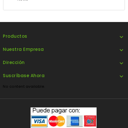
Productos

Nuestra Empresa

Dirección

Suscríbase Ahora

No content available.