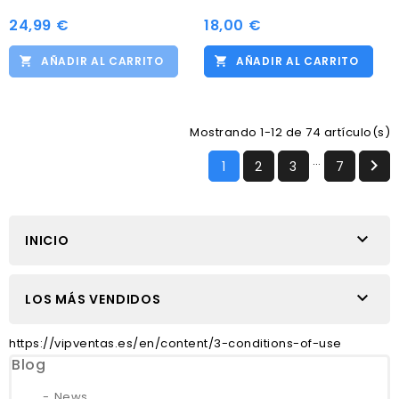
24,99 €
18,00 €
AÑADIR AL CARRITO
AÑADIR AL CARRITO
Mostrando 1-12 de 74 artículo(s)
…

1
2
3
7

INICIO

LOS MÁS VENDIDOS
https://vipventas.es/en/content/3-conditions-of-use
Blog
News