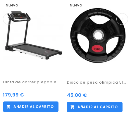
Nuevo
Nuevo
Cinta de correr plegable marca Fit-Force Modelo 1750BT Negro con bluetooth Velocidad 0.8 HASTA 16 kmph
Disco de pesa olímpica 51mm 10.00kg hierro fundido con revestimiento de caucho
179,99 €
Precio
45,00 €
Precio
AÑADIR AL CARRITO
AÑADIR AL CARRITO