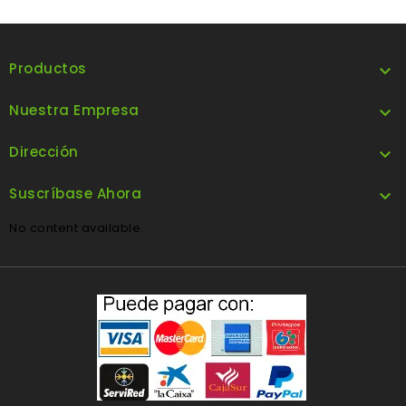
Productos

Nuestra Empresa

Dirección

Suscríbase Ahora

No content available.