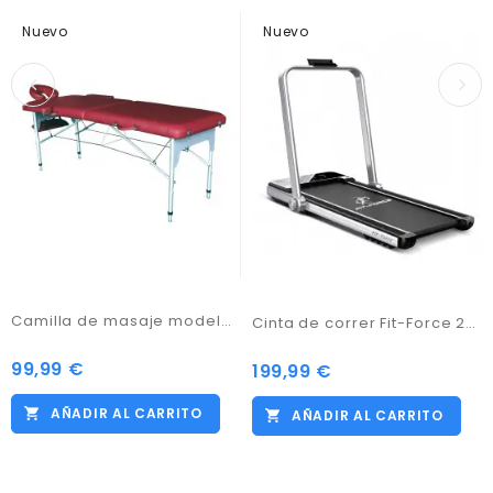
Nuevo
Nuevo
Camilla de masaje modelo VIP2211BUR
Cinta de correr Fit-Force 2000W Velocidad 9 Kmph Bluetooth Almacenaje fácil.
99,99 €
Precio
199,99 €
Precio
AÑADIR AL CARRITO
AÑADIR AL CARRITO