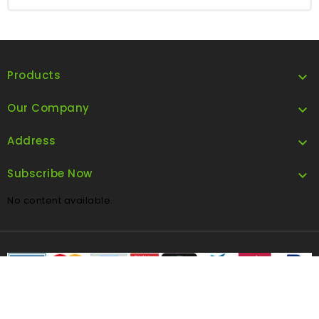
Products

Our Company

Address

Subscribe Now

No content available.
FOLLOW US
