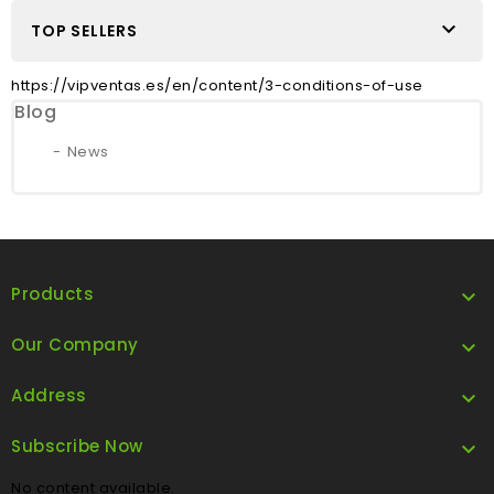

TOP SELLERS
https://vipventas.es/en/content/3-conditions-of-use
Blog
News
Products

Our Company

Address

Subscribe Now

No content available.