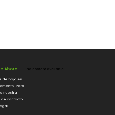
se Ahora
No content available.
e de baja en
momento. Para
te nuestra
 de contacto
legal.