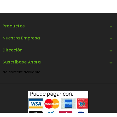
Productos

Nuestra Empresa

Dirección

Suscríbase Ahora

No content available.