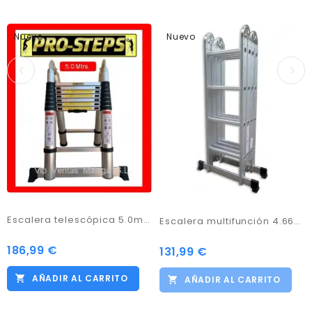
Nuevo
Nuevo
Escalera telescópica 5.0mtrs. A-Type.
Escalera multifunción 4.66mtrs, con 2 plataformas de andamio
186,99 €
Precio
131,99 €
Precio
AÑADIR AL CARRITO
AÑADIR AL CARRITO