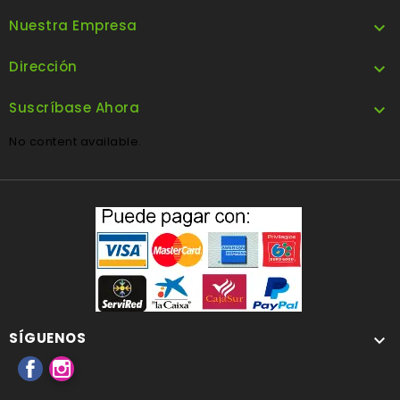
Nuestra Empresa

Dirección

Suscríbase Ahora

No content available.
SÍGUENOS

Facebook
Instagram