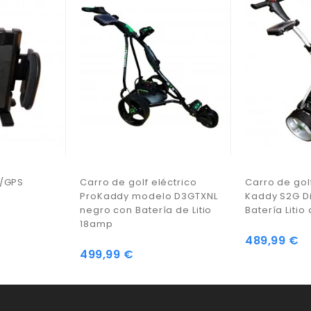
/GPS
Carro de golf eléctrico
Carro de gol
ProKaddy modelo D3GTXNL
Kaddy S2G Di
negro con Batería de Litio
Batería Liti
18amp
489,99 €
Precio
499,99 €
Precio