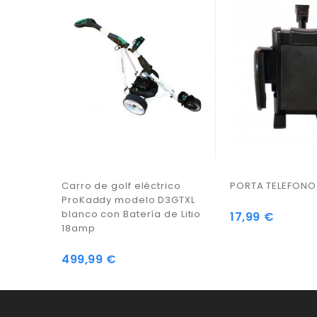
Carro de golf eléctrico
PORTA TELEFONO
ProKaddy modelo D3GTXL
blanco con Batería de Litio
17,99 €
Precio
18amp
499,99 €
Precio