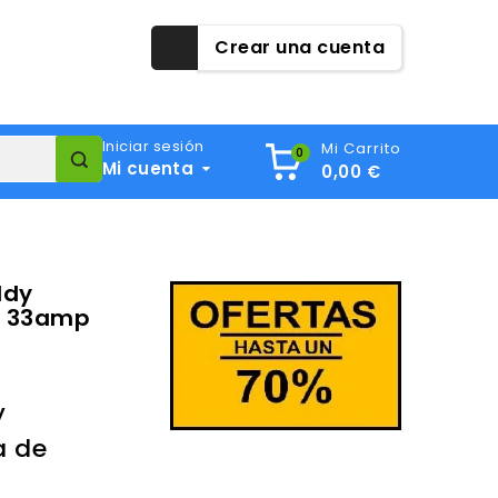
Crear una cuenta
Iniciar sesión
Mi Carrito
0
Mi cuenta
0,00 €
ddy
e 33amp
y
a de