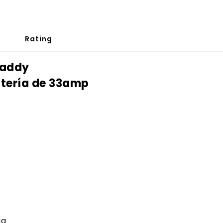
Rating
Kaddy
tería de 33amp
da