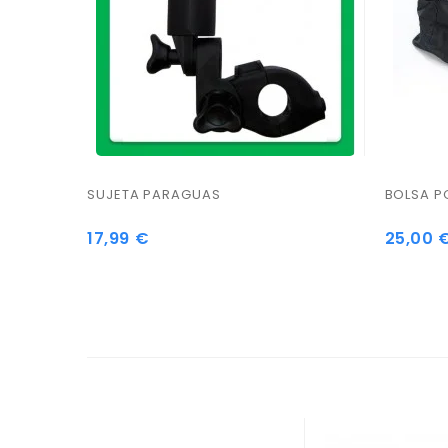
SUJETA PARAGUAS
BOLSA P
17,99 €
25,00 
Precio
Precio