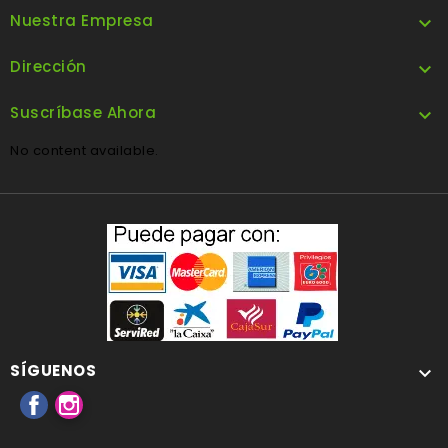
Nuestra Empresa

Dirección

Suscríbase Ahora

No content available.
SÍGUENOS

Facebook
Instagram