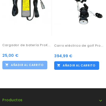
Cargador de batería ProKaddy 12V
Carro eléctrico de golf Pro Kaddy Modelo D3 GTX Blanco con batería 33amp
25,00 €
Precio
394,99 €
Precio
AÑADIR AL CARRITO
AÑADIR AL CARRITO
Productos
