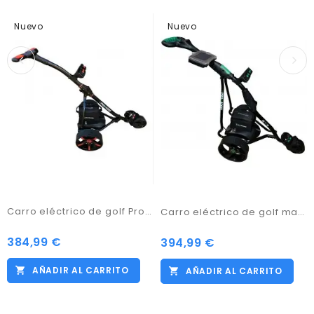
Nuevo
Nuevo
Carro eléctrico de golf Pro Kaddy Modelo S1T2 Negro con batería de 33amp
Carro eléctrico de golf marca Prokaddy modelo D3GTX negro con batería de 33amp
384,99 €
Precio
394,99 €
Precio
AÑADIR AL CARRITO
AÑADIR AL CARRITO