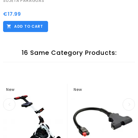
SUJETA PARAGUAS
€17.99
Price
ADD TO CART
16 Same Category Products:
New
New