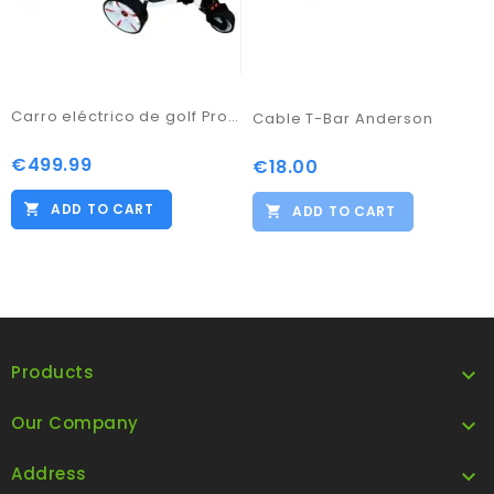
Carro eléctrico de golf Pro Kaddy modelo S1T2BL blanco
Cable T-Bar Anderson
€499.99
Price
€18.00
Price
ADD TO CART
ADD TO CART
Products

Our Company

Address
