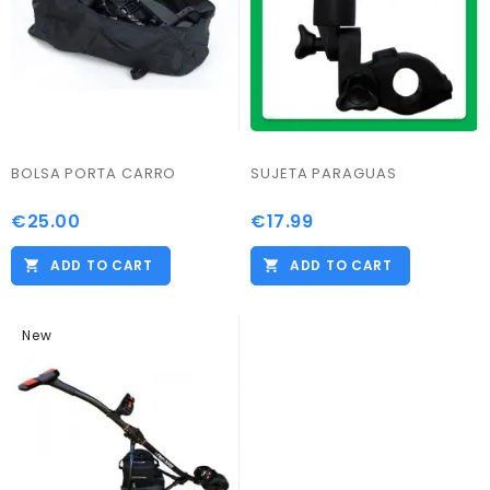
BOLSA PORTA CARRO
SUJETA PARAGUAS
€25.00
€17.99
Price
Price
ADD TO CART
ADD TO CART
New