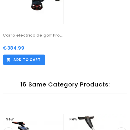
Carro eléctrico de golf Pro Kaddy Modelo S1T2 Negro
€384.99
Price
ADD TO CART
16 Same Category Products:
New
New