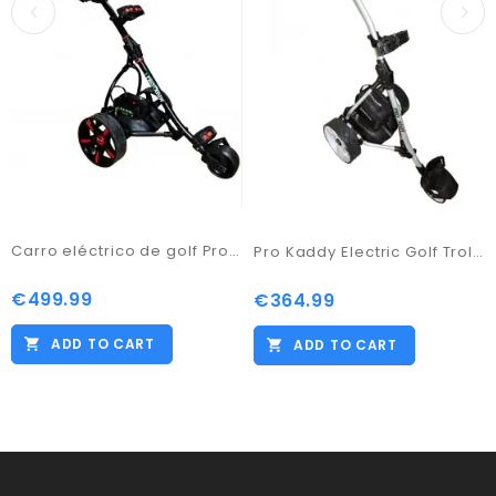
Carro eléctrico de golf Pro Kaddy modelo S1T2NL
Pro Kaddy Electric Golf Trolley Model S2G Digital with 33amp Battery
€499.99
Price
€364.99
Price
ADD TO CART
ADD TO CART