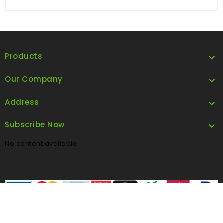
Products

Our Company

Address

Subscribe Now

No content available.
FOLLOW US
