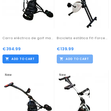
Carro eléctrico de golf marca Prokaddy modelo D3GTX negro
Bicicleta estática Fit-Force regulable plegable 8 niveles de resistencia
€394.99
€139.99
ADD TO CART
ADD TO CART
New
New