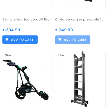
Carro eléctrico de golf Pro Kaddy Modelo D3 GTX Blanco
Cinta de correr plegable 1250W Bluetooth y dos altavoces 12 programas
€394.99
€249.99
ADD TO CART
ADD TO CART
New
New