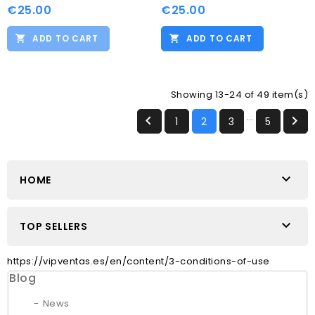
€25.00
€25.00
ADD TO CART
ADD TO CART
Showing 13-24 of 49 item(s)
…


1
2
3
5

HOME

TOP SELLERS
https://vipventas.es/en/content/3-conditions-of-use
Blog
News