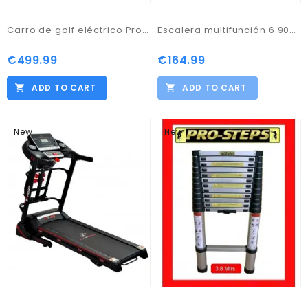
Carro de golf eléctrico ProKaddy modelo D3GTXNL
Escalera multifunción 6.90mtrs.
€499.99
€164.99
ADD TO CART
ADD TO CART
New
New