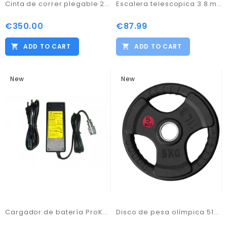
Cinta de correr plegable 2000W con masajeadora
Escalera telescopica 3.8 mtrs.
€350.00
€87.99
ADD TO CART
ADD TO CART
New
New
Cargador de batería ProKaddy 12V
Disco de pesa olímpica 51mm 5.0KG hierro fundido con revestimiento de caucho