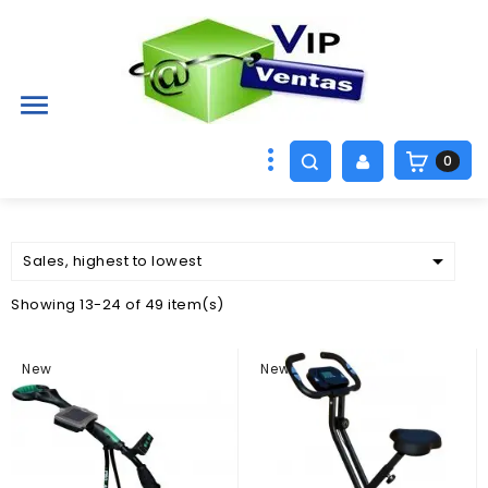

0

Sales, highest to lowest
Showing 13-24 of 49 item(s)
New
New