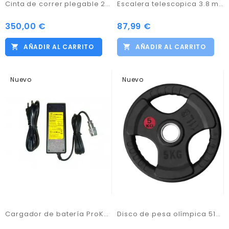
Cinta de correr plegable 2000W con masajeador.
Escalera telescopica 3.8 mtrs.
350,00 €
87,99 €
AÑADIR AL CARRITO
AÑADIR AL CARRITO
Nuevo
Nuevo
Cargador de batería ProKaddy 12V
Disco de pesa olímpica 51mm 5.0KG hierro fundido con revestimiento de caucho