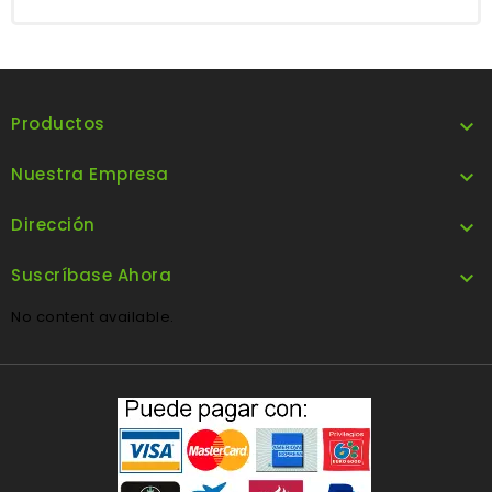
Productos

Nuestra Empresa

Dirección

Suscríbase Ahora

No content available.